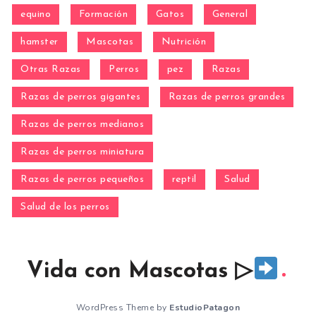
equino
Formación
Gatos
General
hamster
Mascotas
Nutrición
Otras Razas
Perros
pez
Razas
Razas de perros gigantes
Razas de perros grandes
Razas de perros medianos
Razas de perros miniatura
Razas de perros pequeños
reptil
Salud
Salud de los perros
Vida con Mascotas ▷
WordPress Theme by
EstudioPatagon