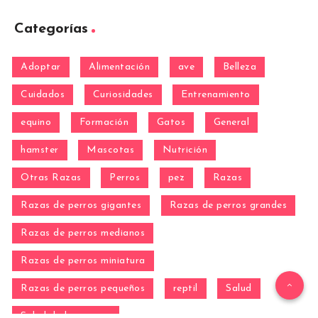
Categorías
Adoptar
Alimentación
ave
Belleza
Cuidados
Curiosidades
Entrenamiento
equino
Formación
Gatos
General
hamster
Mascotas
Nutrición
Otras Razas
Perros
pez
Razas
Razas de perros gigantes
Razas de perros grandes
Razas de perros medianos
Razas de perros miniatura
Razas de perros pequeños
reptil
Salud
Salud de los perros