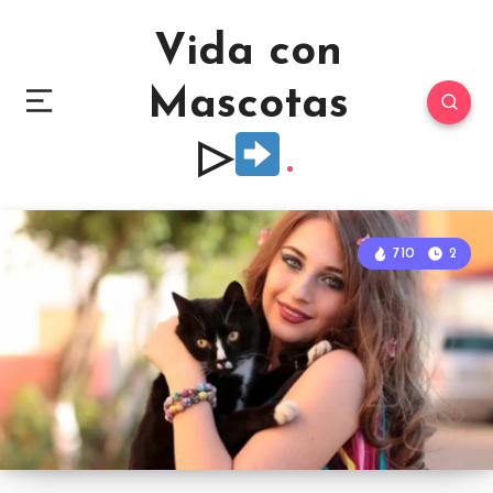
Vida con
Mascotas
▷
710
2