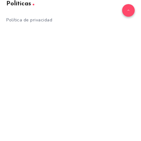
Políticas
Política de privacidad
Aviso legal
Política de cookies
Contacto
Categorías
Adoptar
Alimentación
ave
Belleza
Cuidados
Curiosidades
Entrenamiento
equino
Formación
Gatos
General
hamster
Mascotas
Nutrición